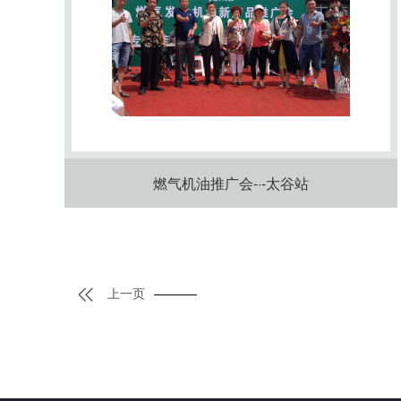
燃气机油推广会-·-太谷站

上一页