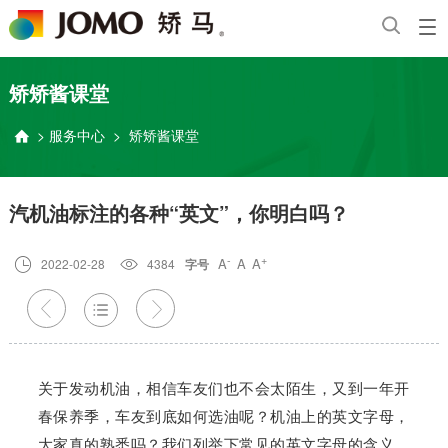
矫矫酱课堂
>
服务中心
>
矫矫酱课堂

汽机油标注的各种“英文”，你明白吗？
-
+
A
A
A

2022-02-28

4384
字号



关于发动机油，相信车友们也不会太陌生，又到一年开
春保养季，车友到底如何选油呢？机油上的英文字母，
大家真的熟悉吗？我们列举下常见的英文字母的含义，