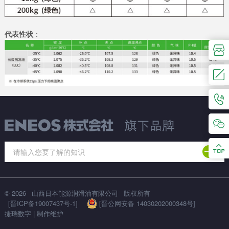
代表性状
：
© 2026
山西日本能源润滑油有限公司
版权所有
[晋ICP备19007437号-1]
[晋公网安备 14030202000348号]
捷瑞数字
|
制作维护