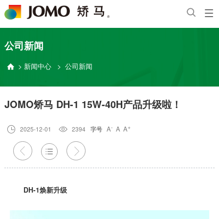
公司新闻
>
新闻中心
>
公司新闻

JOMO矫马 DH-1 15W-40H产品升级啦！
-
+
A
A
A

2025-12-01

2394
字号



DH-1焕新升级